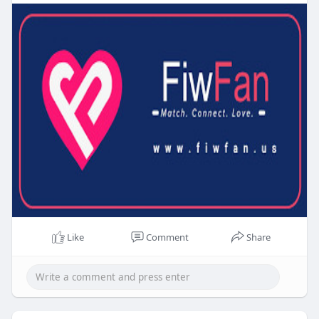
Like
Comment
Share