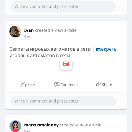
Ivan
created a new article
9 w
Секреты игровых автоматов в сети |
#секреты
игровых автоматов в сети
Like
Comment
Share
marcusmaloney
created a new article
9 w