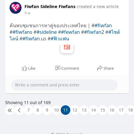
Fiwfan Sideline Fiwfans
created a new article
9 w
ค้นพบชุมชนการหาคู่ของประเทศไทย | #
#fiwfan
#
#fiwfans
#
#sideline
#
#fewfan
#
#fiwfan2
#
#ไซด์
ไลน์
#
#fiwfan
.us #
#ฟิวแฟน
Like
Comment
Share
Showing 11 out of 169
7
8
9
10
11
12
13
14
15
16
17
18