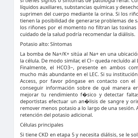
si tienes signos o síntomas de patología renal. C
líquidos auxiliares, substancias químicas y desecho
suprimen del cuerpo mediante la orina. Si los riñ
tienen la posibilidad de generarse problemas de s
los riñones por el momento no filtran las toxinas 
cuidado de la salud podría recomendar la diálisis.
Potasio alto: Síntomas
La bomba de Na+/K+ sitúa al Na+ en una ubicació
la célula. De modo similar, el Cl− queda recluído al 
Finalmente, el HCO3−, presente en ambos com
mucho más abundante en el LEC. Si su institución 
Access, por favor póngase en contacto con el 
conseguir información sobre de qué manera en
mejorar tu rendimiento f�sico y detectar falt
deportistas efectuar un an�lisis de sangre y orin
remover menos potasio a lo largo de una sesión. 
retención del potasio adicional.
Células principales
Si tiene CKD en etapa 5 y necesita diálisis, se le so