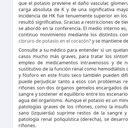
que el potasio previene el daño vascular, glomer
carga absoluta de K y de una significativa mayor
incidencia de HK fue tenuemente superior en los
resultó significativa. Gracias a restricciones de 
se abordó en la conferencia. El medio interno es,
continuo movimiento mediante los distintos co
cloruro de potasio en el corazón?
y se mantiene de
Consulte a su médico para entender si un quelan
casos mucho más graves, para tratar los síntom
empleo de medicamentos intravenosos y de no
sustitutivo de la función renal como hemodiálisis o
y fósforo en este fruto seco también pueden dific
puede perjudicar tanto a esos con problemas re
riñones son dos órganos gemelos encargados de f
sangre y sostener el equilibrio entre los escenario
agua del organismo. Aunque el potasio es un mine
patologías graves de los riñones, como la insuf
sano (izquierda) suprime restos de la sangre y
patología renal poliquística (derecha), se desarr
riñones.