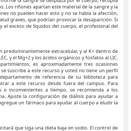
onforme la sangre se desplaza por el cuerpo, recopila
s. Los riñones apartan este material de la sangre y la
ones no pueden hacer esto y no se habla la afección,
alud graves, que podrían provocar la desaparición. Si
y el exceso de líquidos del cuerpo, el profesional del
n predominantemente extracelular, y al K+ dentro de
LEC, y el Mg+2 y los ácidos orgánicos y fosfatos al LIC.
partimientos, es aproximadamente tres ocasiones
se suscribe a este recurso y usted no tiene un perfil
departamento de referencia de su biblioteca para
trar a este recurso desde fuera del campus. Para
as o inconvenientes a tiempo, se recomienda a los
a. Ajuste la configuración de diálisis para ayudar a
Agregue un fármaco para ayudar al cuerpo a eludir la
licitará que siga una dieta baja en sodio. El control de