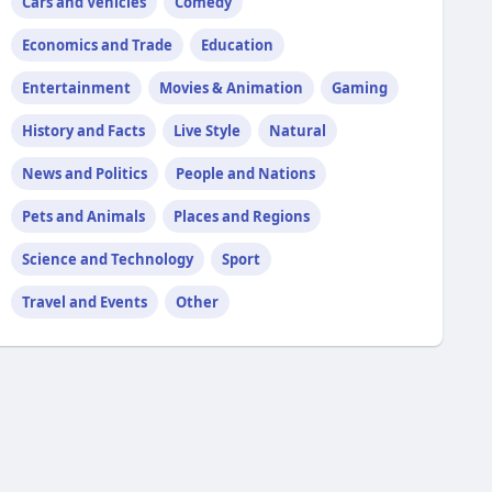
Cars and Vehicles
Comedy
Economics and Trade
Education
Entertainment
Movies & Animation
Gaming
History and Facts
Live Style
Natural
News and Politics
People and Nations
Pets and Animals
Places and Regions
Science and Technology
Sport
Travel and Events
Other