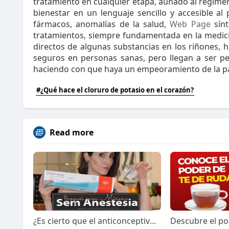
tratamiento en cualquier etapa, aunado al régimen
bienestar en un lenguaje sencillo y accesible a
fármacos, anomalías de la salud,
Web Page
sínt
tratamientos, siempre fundamentada en la medic
directos de algunas substancias en los riñones
seguros en personas sanas, pero llegan a ser pe
haciendo con que haya un empeoramiento de la pa
#¿Qué hace el cloruro de potasio en el corazón?
Read more
¿Es cierto que el anticonceptivo Mirena causa aumento de peso? Descubre la verdad detrás de este popular método anticonc