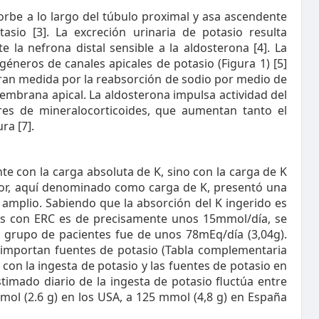
orbe a lo largo del túbulo proximal y asa ascendente
sio [3]. La excreción urinaria de potasio resulta
 la nefrona distal sensible a la aldosterona [4]. La
éneros de canales apicales de potasio (Figura 1) [5]
n gran medida por la reabsorción de sodio por medio de
 membrana apical. La aldosterona impulsa actividad del
ores de mineralocorticoides, que aumentan tanto el
ra [7].
e con la carga absoluta de K, sino con la carga de K
actor, aquí denominado como carga de K, presentó una
 amplio. Sabiendo que la absorción del K ingerido es
ntes con ERC es de precisamente unos 15mmol/día, se
 grupo de pacientes fue de unos 78mEq/día (3,04g).
do importan fuentes de potasio (Tabla complementaria
 con la ingesta de potasio y las fuentes de potasio en
stimado diario de la ingesta de potasio fluctúa entre
ol (2.6 g) en los USA, a 125 mmol (4,8 g) en España