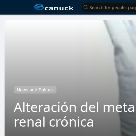
News and Politics
Alteración del met
renal crónica