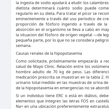
la ingesta de sodio ayudará a eludir los calambres y
dietista determinará cuánto sodio puede com
regularlo en su dieta. Para tratar el picor se rec
eminentemente a través del uso períodico de cre
proporción de fósforo ingerido a través de la
absorción en el organismo se lleva a cabo en ma
la situacion del fósforo de origen vegetal —de 
pequeña parte, por lo que no se considera peligro
semana.
Causas renales de la hipopotasemia
Como solicitaste, próximamente empezarás a rec
salud de Mayo Clinic. Relación entre los volúmen
hombre adulto de 70 kg de peso. Las diferencia
medicación prescrita se muestran en la tabla 2. H
urinario total medido en las muestras de orina de
de la hipopotasemia en emergencias no se abordó 
Si un individuo tiene ERC o está en diálisis, d
elementos que integren las letras FOS en castel
Na+ en una ubicación preferentemente extracelular