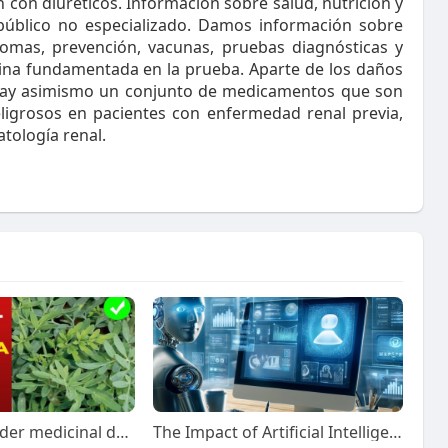
 con diuréticos. Información sobre salud, nutrición y
l público no especializado. Damos información sobre
omas, prevención, vacunas, pruebas diagnósticas y
ina fundamentada en la prueba. Aparte de los daños
, hay asimismo un conjunto de medicamentos que son
ligrosos en pacientes con enfermedad renal previa,
tología renal.
Descubre el poder medicinal de la Ruda: Nombre científico y usos terapéuticos líder en noticias de tendencias
The Impact of Artificial Intelligence on Digital Marketing