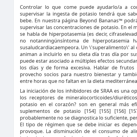
Controlar lo que come puede ayudarlo/a a cont
supervisar la ingesta de potasio tendrá que sa
bebe. En nuestra página Beyond Bananas™ podr
supervisar las concentraciones de potasio. En e
se habla de hiperpotasemia (es decir, cifrasele
no notanningúnsíntoma de hiperpotasemia 
susaludcardiacaempeora. Un \'superalimento\' al
animan a incluirlo en su dieta día tras día por 
puede estar asociado a múltiples efectos secundar
los días y de forma excesiva. Hablar de fruto
provecho socios para nuestro bienestar y tambi
entre horas que no faltan en la dieta mediterráne
La iniciación de los inhibidores de SRAA es una o
los receptores de mineralocorticoides/diurétic
potasio en el corazón? son en general más ef
suplementos de potasio [154] [155] [156] [1
probablemente no se diagnostica lo suficiente, pero
El tipo de régimen que se debe iniciar es depen
provoque. La disminución de el consumo de alim