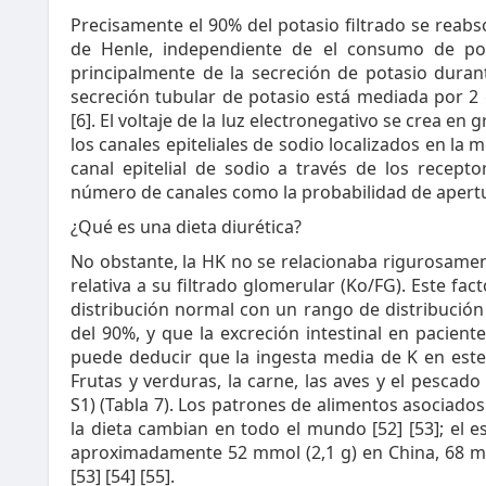
Precisamente el 90% del potasio filtrado se reabs
de Henle, independiente de el consumo de pota
principalmente de la secreción de potasio durante
secreción tubular de potasio está mediada por 2 g
[6]. El voltaje de la luz electronegativo se crea e
los canales epiteliales de sodio localizados en la
canal epitelial de sodio a través de los recept
número de canales como la probabilidad de apertu
¿Qué es una dieta diurética?
No obstante, la HK no se relacionaba rigurosament
relativa a su filtrado glomerular (Ko/FG). Este f
distribución normal con un rango de distribución
del 90%, y que la excreción intestinal en pacie
puede deducir que la ingesta media de K en este
Frutas y verduras, la carne, las aves y el pesca
S1) (Tabla 7). Los patrones de alimentos asociados
la dieta cambian en todo el mundo [52] [53]; el e
aproximadamente 52 mmol (2,1 g) en China, 68 mm
[53] [54] [55].