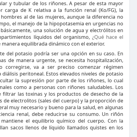
ular y tubular de los riñones. A pesar de esta mayor
 carga de K relativa a la función renal (Ko/FG), la
 hombres al de las mujeres, aunque la diferencia no
tiempo, el manejo de la hipopotasemia en urgencias no
 básicamente, una solución de agua y electrólitos en
mpartimientos líquidos del organismo,
¿Qué hace el
 manera equilibrada dinámico con el exterior.
te del potasio podría ser una opción en su caso. En
as de manera urgente, se necesita hospitalización,
 corregirse, va a ser preciso comenzar régimen
 diálisis peritoneal. Estos elevados niveles de potasio
ultar la supresión por parte de los riñones, lo cual
nales como a personas con riñones saludables. Los
iltrar las toxinas y los productos de desecho de la
s de electrolitos (sales del cuerpo) y la proporción de
ral muy necesario y bueno para la salud, en algunas
iciencia renal, debe reducirse su consumo. Un riñón
 mantiene el equilibrio químico del cuerpo. Con la
ollan sacos llenos de líquido llamados quistes en los