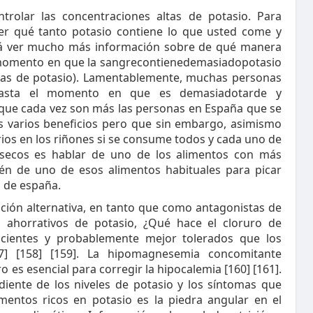
rolar las concentraciones altas de potasio. Para
ber qué tanto potasio contiene lo que usted come y
á ver mucho más información sobre de qué manera
l momento en que la sangrecontienedemasiadopotasio
vadas de potasio). Lamentablemente, muchas personas
hasta el momento en que es demasiadotarde y
 que cada vez son más las personas en España que se
sus varios beneficios pero que sin embargo, asimismo
ios en los riñones si se consume todos y cada uno de
s secos es hablar de uno de los alimentos con más
én de uno de esos alimentos habituales para picar
a de españa.
pción alternativa, en tanto que como antagonistas de
os ahorrativos de potasio, ¿Qué hace el cloruro de
icientes y probablemente mejor tolerados que los
57] [158] [159]. La hipomagnesemia concomitante
 es esencial para corregir la hipocalemia [160] [161].
diente de los niveles de potasio y los síntomas que
entos ricos en potasio es la piedra angular en el